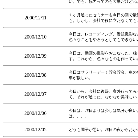
い。でも、協力ってのも大事だけどね
１ヶ月通ったセミナーも今日の回で最
2000/12/11
も。しかし、会社で役に立たなくても
今日は、レコーディング、番組撮影な
2000/12/10
色々なことをやろうとしてもできない
今日は、動画の撮影をおこなった。独
2000/12/09
す。これから、色々なものを作ってい
今日はサラリーデー！貯金貯金。車の
2000/12/08
車が欲しい。
今日から、会社に復帰。案外行ってみ
2000/12/07
て、それが通った。なかなか美味しい
今日は、昨日よりは少しは気分が良い
2000/12/06
は、、、。
2000/12/05
どうも調子が悪い。昨日の夜からおか