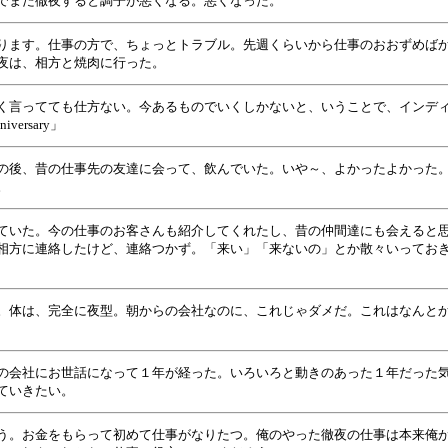
でまた徹夜すると調子が悪くなる。悪くなった。
ります。仕事の方で、ちょっとトラブル。先週くらいから仕事のおおずめば
夜は、相方と焼肉に行った。
く言ってても仕方ない。今あるものでいくしかないと、いうことで、インデ
versary」
の後、昔の仕事先の友達に会って、飲んでいた。いや～、よかったよかった
。
ていた。今の仕事のお客さんも紹介してくれたし、昔の仲間達にも会えると
相方に連絡したけど、連絡つかず。「来い」「来ないの」とか散々いってお
。体は、完全に夜型。朝からの会社なのに、これじゃダメだ。これはなんと
の会社にお世話になって１年が経った。いろいろと動きのあった１年だった
ていきたい。
う。お金をもらって初めて仕事がなりたつ。俺のやった徹夜の仕事は本来俺