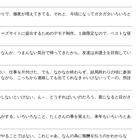
かりで、徹夜が増えてきてる。それと、今頃になってガタガタいろいろと
ィーズサイトに提出するためのデモテ制作。１曲限定なので、ベストな状
。なんか、つまんない気分で帰ってきたから。友達は弁護士を目指してい
思い、仕事を片付けた。でも、なかなか終わらず、結局終わりの頃に参加
きながら、こっちから連絡しても出てくれなきゃいけないって～の。所詮
かしないといけない。ん～、どうすればいいのだろう。夜になると目がさ
気がする。いろいろなこと、たくさんの事を覚えた。来年もいろいろとあ
がやることではない。これじゃあ、なんの為に報酬を払うのかわからな