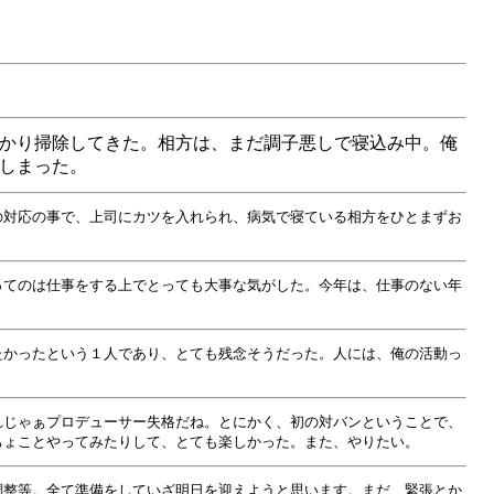
。
かり掃除してきた。相方は、まだ調子悪しで寝込み中。俺
しまった。
の対応の事で、上司にカツを入れられ、病気で寝ている相方をひとまずお
。
ってのは仕事をする上でとっても大事な気がした。今年は、仕事のない年
たかったという１人であり、とても残念そうだった。人には、俺の活動っ
れじゃぁプロデューサー失格だね。とにかく、初の対バンということで、
ちょことやってみたりして、とても楽しかった。また、やりたい。
調整等。全て準備をしていざ明日を迎えようと思います。まだ、緊張とか