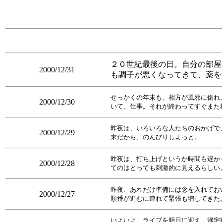
２０世紀最後の日。自分の部屋
2000/12/31
も調子が悪くなってきて、薬を
せっかくの年末も、相方が風邪に倒れ
2000/12/30
いて、仕事。それが終わってすぐまた
昨夜は、いろいろな人たちのおかげで
2000/12/29
末だから、のんびりしよっと。
昨夜は、打ち上げというか時間も遅か
2000/12/28
てのはとっても刺激的に見えるらしい
昨夜、あれだけ準備には念を入れてお
2000/12/27
順番が進むに連れて緊張も増してきた
いよいよ、ライブを明日に迎え、帰宅