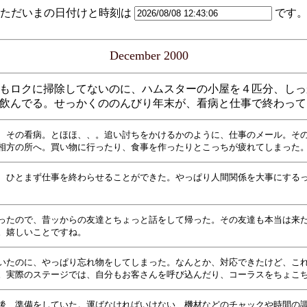
ただいまの日付けと時刻は
です
December 2000
もロクに掃除してないのに、ハムスターの小屋を４匹分、しっ
飲んでる。せっかくののんびり年末が、看病と仕事で終わって
、その看病。とほほ、、。追い討ちをかけるかのように、仕事のメール。そ
相方の所へ。買い物に行ったり、食事を作ったりとこっちが疲れてしまった
、ひとまず仕事を終わらせることができた。やっぱり人間関係を大事にする
ったので、昔ッからの友達とちょっと話をして帰った。その友達も本当は来
。嬉しいことですね。
いたのに、やっぱり忘れ物をしてしまった。なんとか、対応できたけど、こ
。実際のステージでは、自分もお客さんを呼び込んだり、コーラスをちょこ
後、準備をしていた。運ばなければいけない、機材などのチャックや時間の