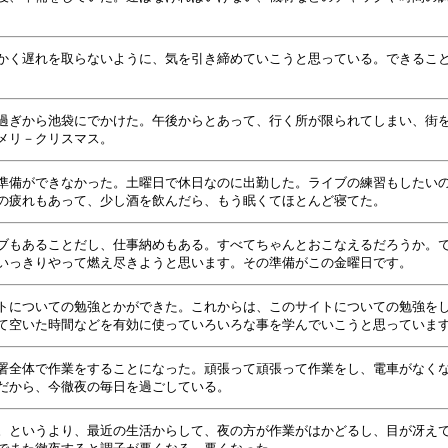
かく遅れを取らないように、気を引き締めていこうと思っている。できるこ
過ぎから池袋にでかけた。午後からとあって、行く所が限られてしまい、街
メリ－クリスマス。
準備ができなかった。土曜日で休日なのに出勤した。ライブの練習もしたい
の疲れもあって、少し酒を飲んだら、もう眠くてほとんど寝てた。
ブもあることだし、仕事納めもある。すべてちゃんとおこなえるだろうか。
いっきりやって燃え尽きようと思います。その準備がこの金曜日です。
トについての勉強とかができた。これからは、このサイトについての勉強を
て空いた時間などを有効に使っていろいろな事を学んでいこうと思っていま
署全体で作業をすることになった。頑張って頑張って作業をし、電車がなく
だから、今徹夜の毎日を過ごしている。
。というより、最近の生活からして、夜の方が作業がはかどるし、目が冴え