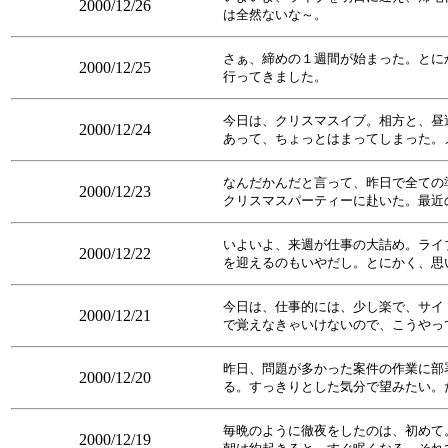
2000/12/26
は全然ないな～。
さぁ、締めの１週間が始まった。とに
2000/12/25
行ってきました。
今日は、クリスマスイブ。相方と、昼
2000/12/24
あって、ちょっとはまってしまった。
なんだかんだと言って、昨日で全ての
2000/12/23
クリスマスパーティーに赴いた。最近
いよいよ、来週が仕事の大詰め。ライ
2000/12/22
を迎えるのもいやだし。とにかく、思
今日は、仕事的には、少し楽で、サイ
2000/12/21
で覚えなきゃいけないので、こうやっ
昨日、問題が多かった案件の作業に部
2000/12/20
る。すっきりとした気分で望みたい。
毎晩のように徹夜をしたのは、初めて
2000/12/19