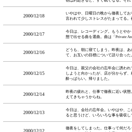
朝は約起きると、すぐ眠くなる。それ
いやはや、日曜日の晩から徹夜してお
2000/12/18
言われて少しストレスがたまってる。
今日は、レコーディング。もうとやか
2000/12/17
態で出せる曲を選曲。曲は「Private Anni
どうも、朝に寝てしまう。昨夜は、あ
2000/12/16
て、お互いの目標について語り合った
今日は、親父の会社の忘年会に誘われ
2000/12/15
しようと向かったが、店が分からず、
酔っぱらい。帰りました。
昨夜の疲れと、仕事で徹夜に近い状態
2000/12/14
えてきちゃうからね。
今日は、会社の忘年会。いやはや、こ
2000/12/13
ると思うけど、いろいろな事を吸収し
徹夜をしてしまった。仕事って何だろ
2000/12/12