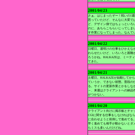
2001/04/23
さぁ、はじまったぞー！戦いの1週
思っていたけど、そんなに大変で
ど、デザイン側ではちょっといろ
のに、あちらこちらいじってしま
す作業になってしまった。なんて
2001/04/22
日曜日。週明けの仕事をひかえな
わらせたいけど、いろいろと困難
ろうかね。HALKAZEは、ミー
てきた。
2001/04/21
土曜日。HALKAZEが始動して
ていうか、できない状態。普段の
る。サイトの更新作業とかをしな
～、来週はクライアントへの納品
がつかない。
2001/04/20
クライアント向けに掲示板とチャ
CGIに関する仕事をしなければな
に合わせようと前倒しで進めてる
早く進めても相手が動かないとダ
らミスも多いんだけどね。