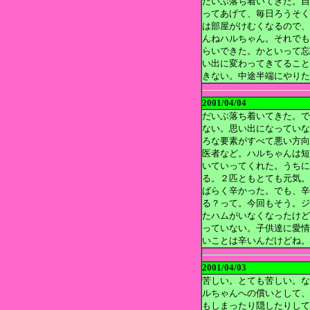
だいぶ落ち着いてきた。自
ってあげて、毎日ろうそく
は部屋がけむくなるので、
んねハルちゃん。それでも
らいできた。かといって忘
い出に変わってきてること
きない。中途半端にやりた
2001/04/04
だいぶ落ち着いてきた。で
ない。思い出になっていな
ろな要素がすべて悪い方向
医者など。ハルちゃんは短
いていってくれた。うちに
る。２匹ともとても元気。
ばらく辛かった。でも、辛
る？って。今回もそう。ジ
たハムがいなくなったけど
っていない。子供達に愛情
いことは辛いんだけどね。
2001/04/03
苦しい。とても苦しい。な
ルちゃんへの償いとして、
もしまったり隠したりして