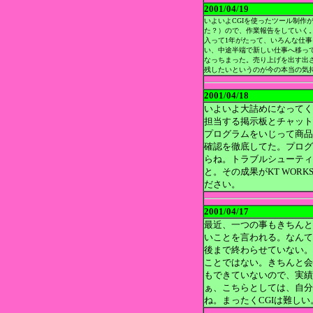
2001/04/19
いよいよCGIを使ったツール制作
た？）ので、作業報告をしていく
入って1年がたって、いろんな仕
い、中途半端で新しい仕事へ移っ
なっちまった。売り上げを出す出
残したいというのが今の本当の気
2001/04/18
いよいよ大詰めになってく
担当する掲示板とチャット
プログラムをいじって商品
確認を徹底してた。プログ
らね。トラブルシューティ
と。その成果がKT WOR
ださい。
2001/04/17
最近、一つの事もきちんと
いことを言われる。なんて
後まで終わらせていない。
ことではない。きちんと会
もできていないので、実績
ぁ、こちらとしては、自分
ね。まったくCGIは難しい