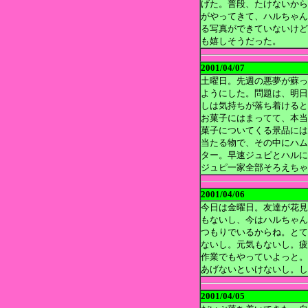
げた。普段、たけないから。そ
がやってきて、ハルちゃん
る写真ができていないけど
も嬉しそうだった。
2001/04/07
土曜日。先週の悪夢が蘇っ
ようにした。問題は、明日
しは気持ちが落ち着けると
お菓子にはまってて、本当
菓子についてくる景品には
当たる物で、その中にハム
ター。早速ジュピとハルに
ジュピ一家全部そろえちゃ
2001/04/06
今日は金曜日。友達が花見
もないし、今はハルちゃん
つもりでいるからね。とて
ないし。元気もないし。疲
作業でもやっていよっと。
あげないといけないし。し
2001/04/05