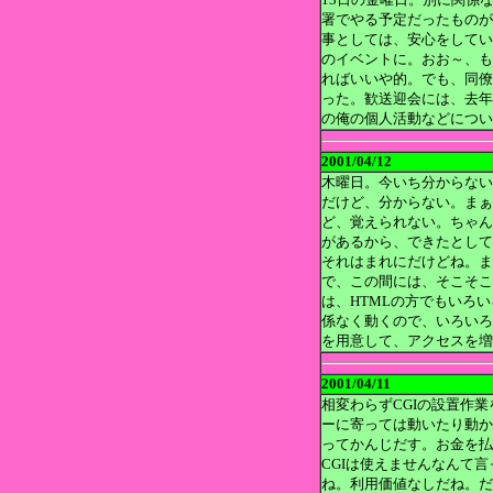
署でやる予定だったものが
事としては、安心をしてい
のイベントに。おお～、も
ればいいや的。でも、同僚
った。歓送迎会には、去年
の俺の個人活動などについ
2001/04/12
木曜日。今いち分からない
だけど、分からない。まぁ
ど、覚えられない。ちゃん
があるから、できたとして
それはまれにだけどね。ま
で、この間には、そこそこ
は、HTMLの方でもいろ
係なく動くので、いろいろ
を用意して、アクセスを増
2001/04/11
相変わらずCGIの設置作
ーに寄っては動いたり動か
ってかんじだす。お金を払
CGIは使えませんなんて
ね。利用価値なしだね。だ