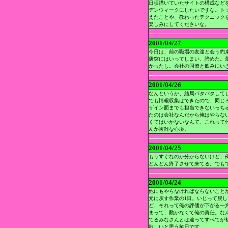
日頃描いていたサイトの構成など
デンウィークにしたいですな。ト
えたことや、教わったテクニック
楽しみにしてくださいな。
2001/04/27
今日は、前の職場の友達と会う約
唐突にはいってしまい、諦めた。
かったし。会社の同僚と飲みにい
2001/04/26
なんというか、結局バタバタして
でも情報収集はできたので、同じ
ザイン面までも担当できないっち
たのは会社なんだから俺はやらな
くてはいかないなんて、これって
んか複雑な心境。
2001/04/25
もうすぐなのか分からないけど、
どんどん終了させて来てる。でも
2001/04/24
他にもやらなければならないこと
元に戻す作業の1日。いじって戻
ど、それって俺の評価が下がる一
まって、動かなくて俺の責任。な
てるみなさんとは違ってすべてが
欲しいと思う毎日です。