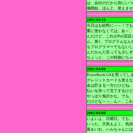
は、会社のだから別にいつ
備開始、ほんと、使えませ
2001/04/10
今日はお給料に～～！でも
重に使わなくては。あ～、
んだけど、これがPerl言
ム。第1、プログラムなん
もプログラマーでもないし
んだかんだ言っても少しず
ちょっと、この時期にちゃ
2001/04/09
PowerBook G4を買
クレジットカードも使えな
金は貯まる一方だけどね。
払いを持って完了するけど
やっぱり免許かな。でも、D
だけどな～～。ん～、これ
2001/04/08
いよいよ、日曜日。でも、
いった。天気もよく、気持
風をいれ、ハルちゃんには