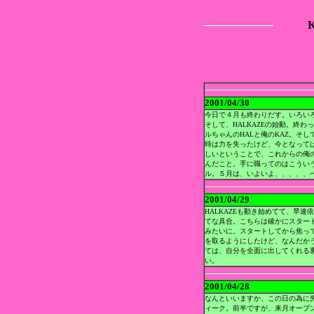
K
2001/04/30
今日で４月も終わりだす。いろい
そして、HALKAZEの始動。終わ
ルちゃんのHALと俺のKAZ。そし
時は力を失ったけど、今となって
しいということで、これからの俺
んだこと。手に職ってのはこうい
ル。５月は、いよいよ、、、、、
2001/04/29
HALKAZEも動き始めてて、早
てな具合。こちらは確かにスター
みたいに。スタートしてから焦っ
を取るようにしたけど、なんだか
ては、自分を全面に出してくれる
い。
2001/04/28
なんといいますか、この日の為に
ィーク。前半ですが、来月オープ