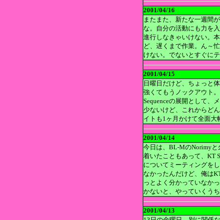
2001/04/16
またまた、新たな一週間が
な。自分の活動にも力を入
進行しなきゃいけない。本
ど、遅くまで作業。ん～忙
けない。でないとすぐにテ
2001/04/15
日曜日だけど、ちょっと体
強くてもうノックアウト。
Sequenceの展開とし
少ないけど、これからどん
イトも1ヶ月かけて全面大
2001/04/14
今日は、BL-MのNori
着いたこともあって、KT Se
についてミーティングをした。
なかったんだけど、俺はKT 
っとよく分かっていなかっ
かないと、やっていくうち
2001/04/13
13日の金曜日。別に関係