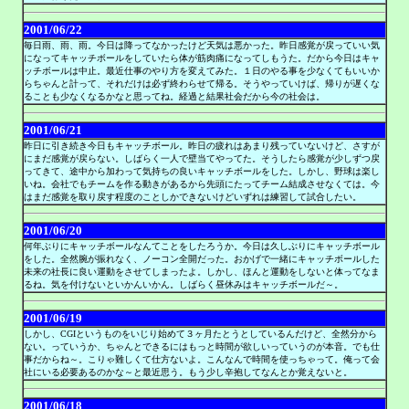
2001/06/22
毎日雨、雨、雨。今日は降ってなかったけど天気は悪かった。昨日感覚が戻っていい気
になってキャッチボールをしていたら体が筋肉痛になってしもうた。だから今日はキャ
ッチボールは中止。最近仕事のやり方を変えてみた。１日のやる事を少なくてもいいか
らちゃんと計って、それだけは必ず終わらせて帰る。そうやっていけば、帰りが遅くな
ることも少なくなるかなと思ってね。経過と結果社会だから今の社会は。
2001/06/21
昨日に引き続き今日もキャッチボール。昨日の疲れはあまり残っていないけど、さすが
にまだ感覚が戻らない。しばらく一人で壁当てやってた。そうしたら感覚が少しずつ戻
ってきて、途中から加わって気持ちの良いキャッチボールをした。しかし、野球は楽し
いね。会社でもチームを作る動きがあるから先頭にたってチーム結成させなくては。今
はまだ感覚を取り戻す程度のことしかできないけどいずれは練習して試合したい。
2001/06/20
何年ぶりにキャッチボールなんてことをしたろうか。今日は久しぶりにキャッチボール
をした。全然腕が振れなく、ノーコン全開だった。おかげで一緒にキャッチボールした
未来の社長に良い運動をさせてしまったよ。しかし、ほんと運動をしないと体ってなま
るね。気を付けないといかんいかん。しばらく昼休みはキャッチボールだ～。
2001/06/19
しかし、CGIというものをいじり始めて３ヶ月たとうとしているんだけど、全然分から
ない。っていうか、ちゃんとできるにはもっと時間が欲しいっていうのが本音。でも仕
事だからね～。こりゃ難しくて仕方ないよ。こんなんで時間を使っちゃって。俺って会
社にいる必要あるのかな～と最近思う。もう少し辛抱してなんとか覚えないと。
2001/06/18