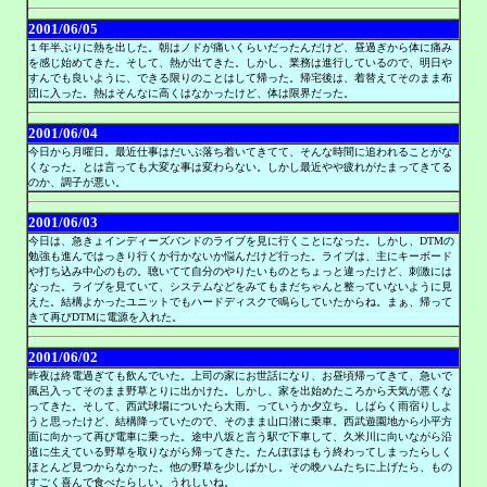
2001/06/05
１年半ぶりに熱を出した。朝はノドが痛いくらいだったんだけど、昼過ぎから体に痛み
を感じ始めてきた。そして、熱が出てきた。しかし、業務は進行しているので、明日や
すんでも良いように、できる限りのことはして帰った。帰宅後は、着替えてそのまま布
団に入った。熱はそんなに高くはなかったけど、体は限界だった。
2001/06/04
今日から月曜日。最近仕事はだいぶ落ち着いてきてて、そんな時間に追われることがな
くなった。とは言っても大変な事は変わらない。しかし最近やや疲れがたまってきてる
のか、調子が悪い。
2001/06/03
今日は、急きょインディーズバンドのライブを見に行くことになった。しかし、DTMの
勉強も進んではっきり行くか行かないか悩んだけど行った。ライブは、主にキーボード
や打ち込み中心のもの。聴いてて自分のやりたいものとちょっと違ったけど、刺激には
なった。ライブを見ていて、システムなどをみてもまだちゃんと整っていないように見
えた。結構よかったユニットでもハードディスクで鳴らしていたからね。まぁ、帰って
きて再びDTMに電源を入れた。
2001/06/02
昨夜は終電過ぎても飲んでいた。上司の家にお世話になり、お昼頃帰ってきて、急いで
風呂入ってそのまま野草とりに出かけた。しかし、家を出始めたころから天気が悪くな
ってきた。そして、西武球場についたら大雨。っていうか夕立ち。しばらく雨宿りしよ
うと思ったけど、結構降っていたので、そのまま山口潜に乗車。西武遊園地から小平方
面に向かって再び電車に乗った。途中八坂と言う駅で下車して、久米川に向いながら沿
道に生えている野草を取りながら帰ってきた。たんぽぽはもう終わってしまったらしく
ほとんど見つからなかった。他の野草を少しばかし。その晩ハムたちに上げたら、もの
すごく喜んで食べたらしい。うれしいね。