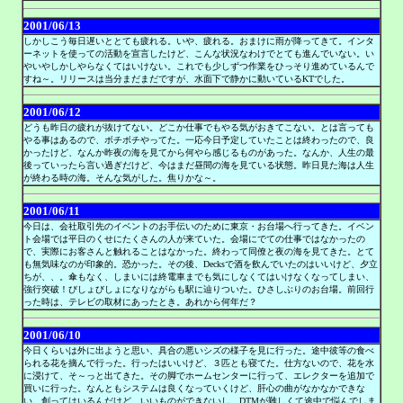
2001/06/13
しかしこう毎日遅いととても疲れる。いや、疲れる。おまけに雨が降ってきて。インタ
ーネットを使っての活動を宣言したけど、こんな状況なわけでとても進んでいない。い
やいやしかしやらなくてはいけない。これでも少しずつ作業をひっそり進めているんで
すね～。リリースは当分まだまだですが、水面下で静かに動いているKTでした。
2001/06/12
どうも昨日の疲れが抜けてない。どこか仕事でもやる気がおきてこない。とは言っても
やる事はあるので、ボチボチやってた。一応今日予定していたことは終わったので、良
かったけど、なんか昨夜の海を見てから何やら感じるものがあった。なんか、人生の最
後っていったら言い過ぎだけど、今はまだ昼間の海を見ている状態。昨日見た海は人生
が終わる時の海。そんな気がした。焦りかな～。
2001/06/11
今日は、会社取引先のイベントのお手伝いのために東京・お台場へ行ってきた。イベン
ト会場では平日のくせにたくさんの人が来ていた。会場にでての仕事ではなかったの
で、実際にお客さんと触れることはなかった。終わって同僚と夜の海を見てきた。とて
も無気味なのが印象的。恐かった。その後、Decksで酒を飲んでいたのはいいけど、夕立
ちが、、。傘もなく、しまいには終電車までも気にしなくてはいけなくなってしまい、
強行突破！びしょびしょになりながらも駅に辿りついた。ひさしぶりのお台場。前回行
った時は、テレビの取材にあったとき。あれから何年だ？
2001/06/10
今日くらいは外に出ようと思い、具合の悪いシズの様子を見に行った。途中彼等の食べ
られる花を摘んで行った。行ったはいいけど、３匹とも寝てた。仕方ないので、花を水
に浸けて、そ～っと出てきた。その脚でホームセンターに行って、エレクターを追加で
買いに行った。なんともシステムは良くなっていくけど、肝心の曲がなかなかできな
い。創ってはいるんだけど、いいものができないし、DTMが難しくて途中で悩んでしま