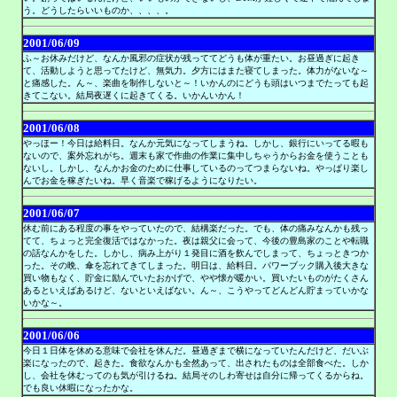
う。どうしたらいいものか、、、、。
2001/06/09
ふ～お休みだけど、なんか風邪の症状が残っててどうも体が重たい。お昼過ぎに起き
て、活動しようと思ってたけど、無気力。夕方にはまた寝てしまった。体力がないな～
と痛感した。ん～、楽曲を制作しないと～！いかんのにどうも頭はいつまでたっても起
きてこない。結局夜遅くに起きてくる。いかんいかん！
2001/06/08
やっほー！今日は給料日。なんか元気になってしまうね。しかし、銀行にいってる暇も
ないので、案外忘れがち。週末も家で作曲の作業に集中しちゃうからお金を使うことも
ないし。しかし、なんかお金のために仕事しているのってつまらないね。やっぱり楽し
んでお金を稼ぎたいね。早く音楽で稼げるようになりたい。
2001/06/07
休む前にある程度の事をやっていたので、結構楽だった。でも、体の痛みなんかも残っ
てて、ちょっと完全復活ではなかった。夜は親父に会って、今後の豊島家のことや転職
の話なんかをした。しかし、病み上がり１発目に酒を飲んでしまって、ちょっときつか
った。その晩、傘を忘れてきてしまった。明日は、給料日。パワーブック購入後大きな
買い物もなく、貯金に励んでいたおかげで、やや懐が暖かい。買いたいものがたくさん
あるといえばあるけど、ないといえばない。ん～、こうやってどんどん貯まっていかな
いかな～。
2001/06/06
今日１日体を休める意味で会社を休んだ。昼過ぎまで横になっていたんだけど、だいぶ
楽になったので、起きた。食欲なんかも全然あって、出されたものは全部食べた。しか
し、会社を休むってのも気が引けるね。結局そのしわ寄せは自分に帰ってくるからね。
でも良い休暇になったかな。