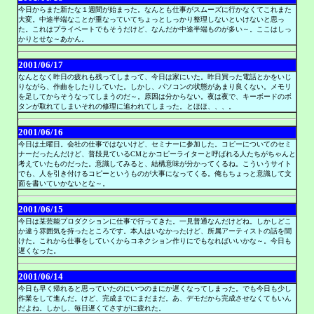
今日からまた新たな１週間が始まった。なんとも仕事がスムーズに行かなくてこれまた
大変。中途半端なことが重なっていてちょっとしっかり整理しないといけないと思っ
た。これはプライベートでもそうだけど、なんだか中途半端ものが多い～。ここはしっ
かりとせな～あかん。
2001/06/17
なんとなく昨日の疲れも残ってしまって、今日は家にいた。昨日買った電話とかをいじ
りながら、作曲をしたりしていた。しかし、パソコンの状態があまり良くない。メモリ
を足してからそうなってしまうのだ～。原因は分からない。夜は夜で、キーボードのボ
タンが取れてしまいそれの修理に追われてしまった。とほほ、、、。
2001/06/16
今日は土曜日。会社の仕事ではないけど、セミナーに参加した。コピーについてのセミ
ナーだったんだけど、普段見ているCMとかコピーライターと呼ばれる人たちがちゃんと
考えていたものだった。意識してみると、結構意味が分かってくるね。こういうサイト
でも、人を引き付けるコピーというものが大事になってくる。俺もちょっと意識して文
面を書いていかないとな～。
2001/06/15
今日は某芸能プロダクションに仕事で行ってきた。一見普通なんだけどね。しかしどこ
か違う雰囲気を持ったところです。本人はいなかったけど、所属アーティストの話を聞
けた。これから仕事をしていくからコネクション作りにでもなればいいかな～。今日も
遅くなった。
2001/06/14
今日も早く帰れると思っていたのにいつのまにか遅くなってしまった。でも今日も少し
作業をして進んだ。けど、完成までにまだまだ。あ、デモだから完成させなくてもいん
だよね。しかし、毎日遅くてさすがに疲れた。