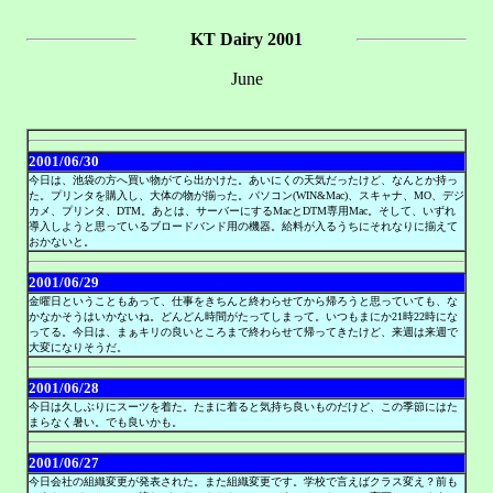
KT Dairy 2001
June
2001/06/30
今日は、池袋の方へ買い物がてら出かけた。あいにくの天気だったけど、なんとか持っ
た。プリンタを購入し、大体の物が揃った。パソコン(WIN&Mac)、スキャナ、MO、デジ
カメ、プリンタ、DTM。あとは、サーバーにするMacとDTM専用Mac。そして、いずれ
導入しようと思っているブロードバンド用の機器。給料が入るうちにそれなりに揃えて
おかないと。
2001/06/29
金曜日ということもあって、仕事をきちんと終わらせてから帰ろうと思っていても、な
かなかそうはいかないね。どんどん時間がたってしまって。いつもまにか21時22時にな
ってる。今日は、まぁキリの良いところまで終わらせて帰ってきたけど、来週は来週で
大変になりそうだ。
2001/06/28
今日は久しぶりにスーツを着た。たまに着ると気持ち良いものだけど、この季節にはた
まらなく暑い。でも良いかも。
2001/06/27
今日会社の組織変更が発表された。また組織変更です。学校で言えばクラス変え？前も