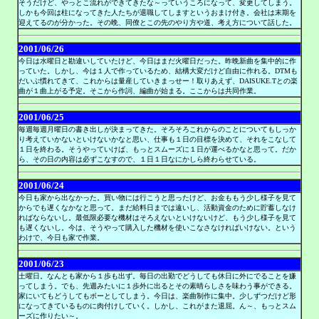
そうだけど、やっとこ流れができてきたな～っていうころになって、変更してしまう。
しかも今回は柱になってきた人たちが退職してしますというおまけ付き。会社は末期を
迎えてるのが分かった。その晩、同僚とこの先のやり方や道、考え方について話した。
2001/06/26
今日は水曜日と勘違いしていたけど、今日はまだ火曜日だった。昨晩新曲を集中的に作
っていた。しかし、今は１人で作っているため、結構大変だけど自由に作れる。DTMも
だいぶ慣れてきて、これからは量産していきまっせー！取りあえず、DAISUKE.Tとの楽
曲が１曲上がる予定。そこから作詞、編曲が始まる。ここからは共同作業。
2001/06/25
毎週毎週月曜日の書き出しが決まってきた。そろそろこれからのことについてもしっか
り考えていかないといけないかなと思い、仕事も１日の目標を決めて、それをこなして
１日を終わる。そうやっていけば、もっとスムーズに１日が運べるかなと思って。だか
ら、その日の内容は必ずこなすので、１日１日なにかしら終わらせている。
2001/06/24
今日も家から出なかった。買い物には行こうと思ったけど、お金ももう少し様子を見て
からでも遅くなかなと思って。まだ給料日までは遠いし、活動資金のために貯蓄しなけ
ればならないし。最低限必要な機材はそろえないといけないけど、もう少し様子を見て
も遅くないし。今は、そうやって購入した機材を使いこなさなければいけない。という
わけで、今日も家で作業。
2001/06/23
土曜日。なんとも家から１歩も出ず。毎日の出勤でどうしても休日に外にでることを嫌
ってしまう。でも、先週みたいに１歩外に出るとその素晴らしさを味わう事ができる。
家にいてもどうしてもボーとしてしまう。今日は、楽曲制作に集中。少しずつだけど形
になってきているものに肉付けしていく。しかし、これがまた退屈。ん～、もっとスム
ーズに作りたい～。