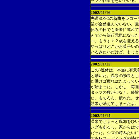
ップの作業を急いでいる。
2002/01/16
先週SONOの新曲をレコ
業が全然進んでいない。最
休みの日でも医者に連れて
んでから決行元気になった
～、もうすぐ２歳を迎える
やっぱりどこかお菓子いの
いるみたいだけど。もっと
2002/01/15
この3連休は、本当に有意
と動いた。温泉の効果とし
た働けば疲れはたまってい
が始まった。しかし、毎週
タッフの数が少なく、経験
た。もちろん、疲れた。せ
効果が消えてしまったよ。
2002/01/14
温泉でちょっと風邪をひい
ングもあるし、家からはで
だった。シズの時みたいに
でもレコーディングの時は