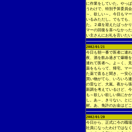
に作業をしていた。やっぱ
うわけで、特別予算委員会
～、欲しい～。今日もマー
いるみただし。でもでも、
た。２歳を迎えたばっかり
マーの回復を喜べなかった
い主さんにお礼を言いたい
2002/01/21
今日も朝一番で医者に連れ
夜、酒を飲み過ぎて爆睡を
連れて医者へ。よ～く、見
薬をもらって、帰宅。マー
た薬で直ると聞き、一安心
買い物がてら、いろいろ連
の雷など、大嵐。夜から張
新調を考えているけど、今
も～欲しい欲しい病にかか
し。あ～、きりない。とに
材。あ、免許のお金はどこ
2002/01/20
今日から、正式に今の職場
社員になったわけではなく