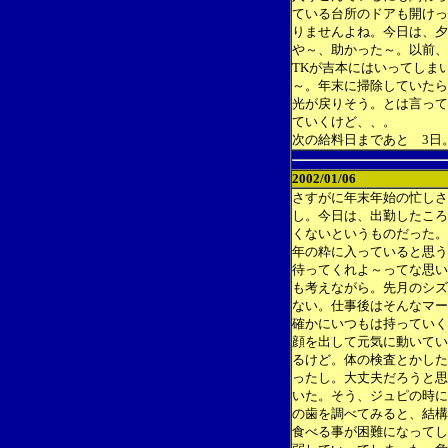
ている台所のドアも開けっ
りませんよね。今日は、夕
や～、助かった～。以前、
TKが吉本にはいってしま
～。年末に掃除していたら
光が戻りそう。とは言って
ていくけど、、。
次の給料日まであと 3日
2002/01/06
さすがに年末年始の忙しさ
し。今日は、出勤したころ
くないというものだった。
年の粋に入っていると思う
待ってくれよ～ってな思い
も考えながら。先月のシズ
ない。仕事後はそんなマー
確かにいつもは持っていく
顔を出して元気に動いてい
るけど。体の検査とかした
ったし。大丈夫だろうと思
いた。そう、ジュピの時に
の歯を調べてみると、結構
食べる事が困難になってし