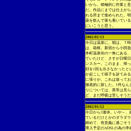
いから。積極的に作業と意
だ。作品にまでは仕上がら
れる所まで進められた。明
薬を飲んで落ち着いている
にいこうと思う。
2002/01/13
今日は温泉に。朝は、７時
は、箱根。新宿から小田急
本町温泉街の一角にある、
ていたけど、さすが日曜日
ンスカー。このまま、帰っ
顔を1回も出さなかったと
か起こして様子を診てみる
に張りが。これは放ってお
徹底的に探した。1件なん
りについては、異常は見ら
ど、まだ呼吸は苦しそうだ
2002/01/12
今日から3連休。いや～、
ているだけとかのダラダラ
締めて、有意義に過ごそう
導入予定のADSLの為の準