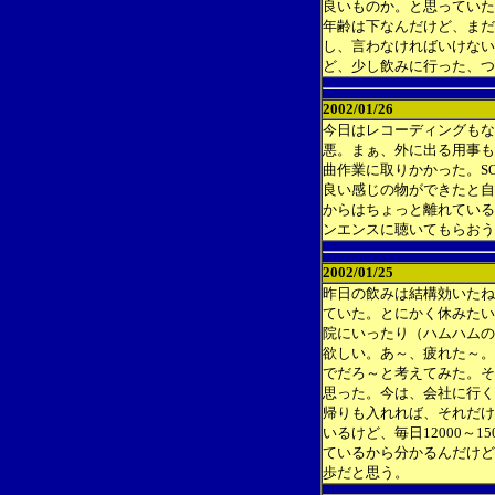
良いものか。と思っていた
年齢は下なんだけど、まだ
し、言わなければいけない
ど、少し飲みに行った、つ
2002/01/26
今日はレコーディングもな
悪。まぁ、外に出る用事も
曲作業に取りかかった。S
良い感じの物ができたと自
からはちょっと離れている
ンエンスに聴いてもらおう
2002/01/25
昨日の飲みは結構効いたね
ていた。とにかく休みたい
院にいったり（ハムハムの
欲しい。あ～、疲れた～。
でだろ～と考えてみた。そ
思った。今は、会社に行くの
帰りも入れれば、それだけ
いるけど、毎日12000～
ているから分かるんだけど
歩だと思う。