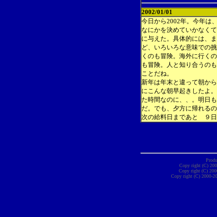
2002/01/01
今日から2002年。今年
なにかを決めていかなくて
に与えた。具体的には、ま
ど、いろいろな意味での挑
くのも冒険。海外に行くの
も冒険。人と知り合うのも
ことだね。
新年は年末と違って朝から
にこんな朝早起きしたよ。
た時間なのに、、。明日も
だ。でも、夕方に帰れるの
次の給料日まであと ９日
Produ
Copy right (C) 20
Copy right (C) 200
Copy right (C) 2000-20