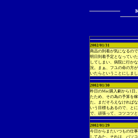
K
2002/01/31
商品の到着が気になるので
明日到着予定となっていた
してしまい、病院に行かな
況。まぁ、フユの命の方が
いたらということにしまし
2002/01/30
昨日のMac購入劇から1
たため、その為の予算を稼
た。まだそろえなければな
いう目標もあるので、とに
で、頑張って、コツコツと
2002/01/29
今日からまたいつもの仕事
してみた。それは、パソコ