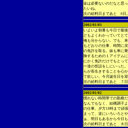
金は必要ないのだなと思っ
たいね。
次の給料日まであと 6日
2002/01/03
いよいよ朝番も今日で最後
どもよくわかっていてとて
俺も分からない。でも、来
もどおりの仕事、時間に戻
の免許を取る。妹も車に乗
険するための１アイテムに
にかく免許だけでもとって
ー達の世話をしにいった。
らが長生きすることを心か
て欲しい。今月誕生日を迎
次の給料日まであと ７日
2002/01/02
慣れない時間帯での勤務だ
なんでもなく、結構調子よ
の仕事。夕方18時まで頑
まって、逆にいろいろとや
ぁ、明日もあるから今日も
次の給料日まであと ８日