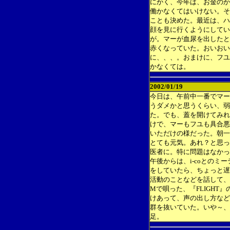
にかく、今年は、お金のか
働かなくてはいけない。そ
ことも決めた。最近は、ハ
顔を見に行くようにしてい
が。マーが血尿を出したと
赤くなっていた。おいおい
に、、、。おまけに、フユ
かなくては。
2002/01/19
今日は、午前中一番でマー
うダメかと思うくらい、弱
た。でも、蓋を開けてみれ
けで、マーもフユも具合悪
いただけの様だった。朝一
とても元気。あれ？と思っ
医者に。特に問題はなかっ
午後からは、i-coとのミ
をしていたら、ちょっと遅
活動のことなどを話して、
Mで唄った、『FLIGHT
けあって、声の出し方など
群を抜いていた。いや～、
足。