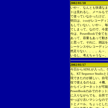
2002/01/18
いや～、なんとも快適なま
トは見れるし、メールもで
て使っていなかったけど、
明日は、i-coがレコー
もしていない。いや～、毎
てしまって。なので、今度
今は、PowerBookで
あって、容量もあって動きも
と思って。それに、雑誌を見
シーケンスやレコーディン
然足りない、、、。ん～、
いるし、考えちゃうな～。
2002/01/17
今日からADSLが入った
も、KT Sequence S
現できたのが嬉しい。自宅
役で使えるのもは、４機。
からインターネットが可能
PowerBookのみでの
に入りながらでも、台所で
やっぱり古いマシンなので
トとメール、ちょっとした