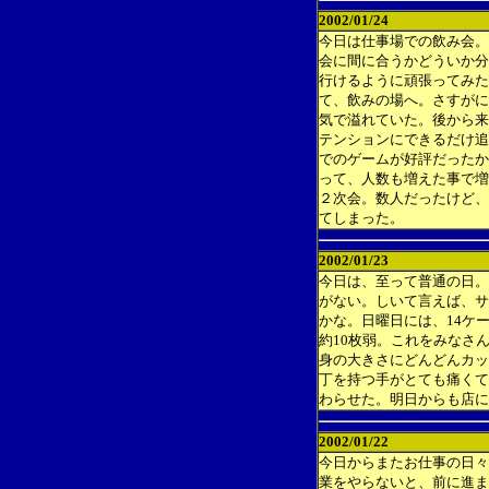
2002/01/24
今日は仕事場での飲み会。
会に間に合うかどういか分
行けるように頑張ってみた
て、飲みの場へ。さすがに
気で溢れていた。後から来
テンションにできるだけ追
でのゲームが好評だったか
って、人数も増えた事で増
２次会。数人だったけど、
てしまった。
2002/01/23
今日は、至って普通の日。
がない。しいて言えば、サ
かな。日曜日には、14ケ
約10枚弱。これをみなさ
身の大きさにどんどんカッ
丁を持つ手がとても痛くて
わらせた。明日からも店に
2002/01/22
今日からまたお仕事の日々
業をやらないと、前に進ま