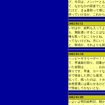
グ。今日は、メンバーとも
て、なかなかの容姿でした
たけど、まぁ最初って感じ
持っていけるか、これから
2002/01/11
いやはや、給料も入ってよ
も、無駄遣いすることはな
俺も取っておこうかとね。
ってないけどね。月にいく
と。秋頃か、それよりも前
2002/01/10
ハッピーサラリーデー！！
て、早速銀行回り。旧量が
いた金額は、、、、。おお
限りです。早速、カードな
分で借金した所にも返済。
払って、残ったのは、トホ
全然普通には暮らせるけど
で預金してかないとな。
2002/01/09
いよいよ明日給料日。朝か