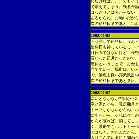
わなければ、、。でもそう
で消えてしまう。残る金額
はっきりとは分からないし
あるからね。お願いだから
次の給料日まであと 1日
2002/01/08
もう少しで給料日。うお～
給料日も待っているし、そ
月休みではないけど、長野
変わった正月だったので、
連休ということで、お金も
立てている。場所は、いろ
で、景色も良い露天風呂の
次の給料日まであと２日。
2002/01/07
寒いとなかなか布団から出
寒い家だから。暖房機具と
トーブしかないからね。ホ
にあるから。それに今年の
かんが寝れば、消してしま
く、暖房でもホットカーペ
ではなく、おかんだから。
入りこんでいるにも関わら