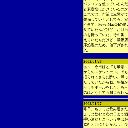
パソコンを使っているんだけ
と安定性にかけているのか
これでは、作業に支障がで
整備していくとしても、安
う事で、PowerMacG
見ていたんだけど、お目当
のを待っていた。その番、
えていたんだけど、量販店
庫処理のため、値下げされ
入。
2002/01/28
あ～、今日はとても最悪～
からのスケジュール。でも
揺られてさらに酔い。帰っ
たっていたからね。午後か
ャッチボールをした。あ～
のはどうしても耐えられん
2002/01/27
昨日、ちょっと飲み過ぎた
ょっと飲むと次の日まで酒
手い酒だとこういう事は起
飲むわけにもいかんし、少