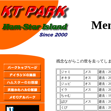
Mem
残念ながらこの世を去ってし
ジャミ
メス
逝去：200
オキタ
オス
逝去：200
ジュピ
オス
逝去：200
イラ
メス
逝去：20
ちゃむ
逝去：199
ぱぴ
メス
逝去：200
くぴ
逝去：200