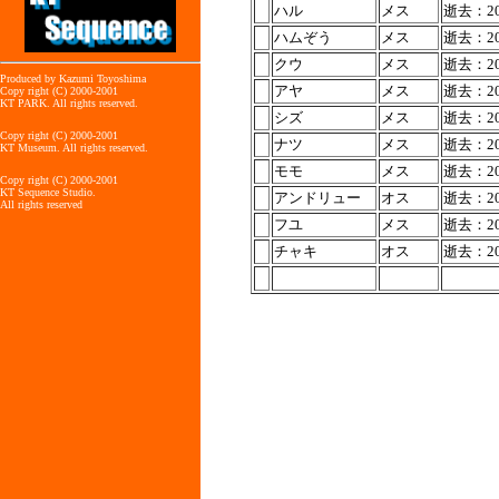
ハル
メス
逝去：200
ハムぞう
メス
逝去：200
クウ
メス
逝去：200
Produced by Kazumi Toyoshima
アヤ
メス
逝去：200
Copy right (C) 2000-2001
KT PARK. All rights reserved.
シズ
メス
逝去：200
Copy right (C) 2000-2001
ナツ
メス
逝去：200
KT Museum. All rights reserved.
モモ
メス
逝去：200
Copy right (C) 2000-2001
KT Sequence Studio.
アンドリュー
オス
逝去：200
All rights reserved
フユ
メス
逝去：200
チャキ
オス
逝去：200